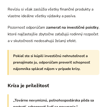
Revíziu si však zaslúžia všetky finančné produkty a
vlastne ideálne všetky výdavky a pasíva.
Pozornosť odporúčam
zamerať na investičné poistky
,
ktoré najčastejšie zbytočne zaťažujú rodinný rozpočet
a v skutočnosti nedosahujú želaný efekt.
Pokiaľ ste si kúpili investičnú nehnuteľnosť a
prenajímate ju, odporúčam preveriť schopnosť
nájomníka splácať nájom v prípade krízy.
Kríza je príležitosť
„Továrne nevymiznú, poľnohospodárska pôda sa
nestratí, schopnosti ľudí sa nevyparia.“