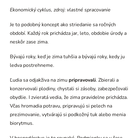
Ekonomický cyklus, zdroj: vlastné spracovanie
Je to podobný koncept ako striedanie sa ročných
období. Každý rok prichádza jar, leto, obdobie úrody a
neskôr zase zima.
Bývajú roky, keď je zima tuhšia a bývajú roky, kedy ju
ledva postrehneme.
Ľudia sa odjakživa na zimu
pripravovali
. Zbierali a
konzervovali plodiny, chystali si zásoby, zabezpečovali
obydlie. I zvieratá vedia, že zima pravidelne prichádza.
Včas hromadia potravu, pripravujú si pelech na
prezimovanie, vytvárajú si podkožný tuk alebo menia
biorytmus.
V hospodárstve je to rovnaké. Podmienky sa v čase