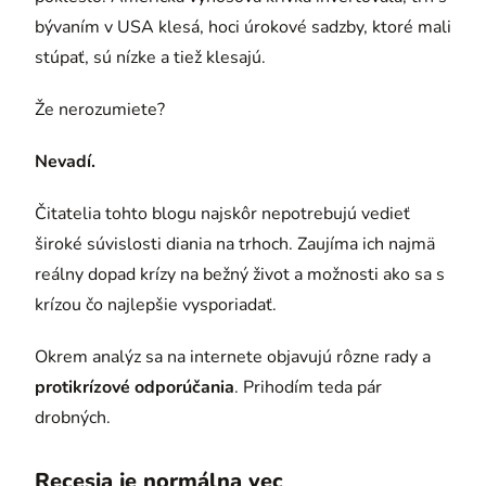
bývaním v USA klesá, hoci úrokové sadzby, ktoré mali
stúpať, sú nízke a tiež klesajú.
Že nerozumiete?
Nevadí.
Čitatelia tohto blogu najskôr nepotrebujú vedieť
široké súvislosti diania na trhoch. Zaujíma ich najmä
reálny dopad krízy na bežný život a možnosti ako sa s
krízou čo najlepšie vysporiadať.
Okrem analýz sa na internete objavujú rôzne rady a
protikrízové odporúčania
. Prihodím teda pár
drobných.
Recesia je normálna vec