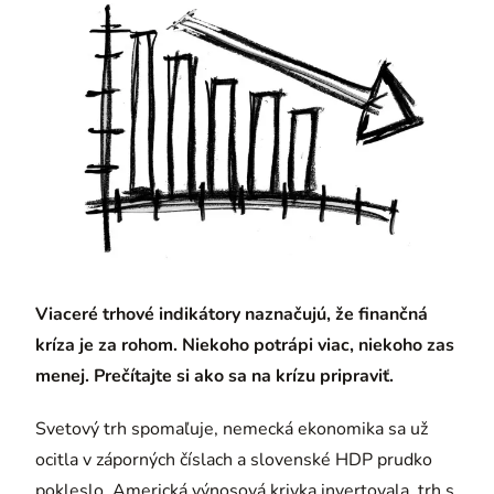
Viaceré trhové indikátory naznačujú, že finančná
kríza je za rohom. Niekoho potrápi viac, niekoho zas
menej. Prečítajte si ako sa na krízu pripraviť.
Svetový trh spomaľuje, nemecká ekonomika sa už
ocitla v záporných číslach a slovenské HDP prudko
pokleslo. Americká výnosová krivka invertovala, trh s