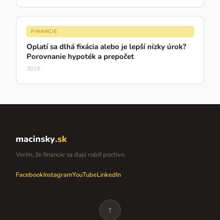
FINANCIE
Oplatí sa dlhá fixácia alebo je lepší nízky úrok?
Porovnanie hypoték a prepočet
2019
macinsky
.sk
Verím, že financie sa dajú robiť poctivo.
Facebook
Instagram
YouTube
LinkedIn
↑