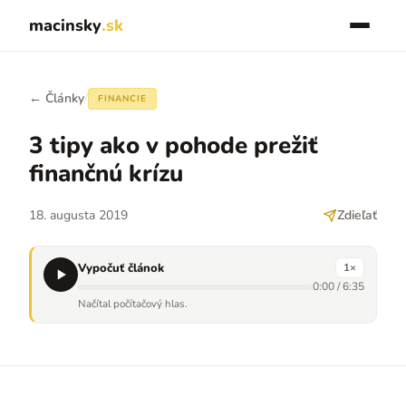
macinsky
.sk
← Články
/
FINANCIE
3 tipy ako v pohode prežiť
finančnú krízu
18. augusta 2019
Zdieľať
Vypočuť článok
1
×
0:00
/
6:35
Načítal počítačový hlas.