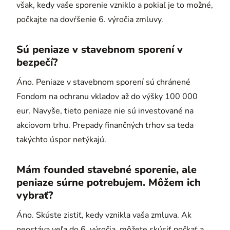
však, kedy vaše sporenie vzniklo a pokiaľ je to možné,
počkajte na dovŕšenie 6. výročia zmluvy.
Sú peniaze v stavebnom sporení v
bezpečí?
Áno. Peniaze v stavebnom sporení sú chránené
Fondom na ochranu vkladov až do výšky 100 000
eur. Navyše, tieto peniaze nie sú investované na
akciovom trhu. Prepady finančných trhov sa teda
takýchto úspor netýkajú.
Mám founded stavebné sporenie, ale
peniaze súrne potrebujem. Môžem ich
vybrať?
Áno. Skúste zistiť, kedy vznikla vaša zmluva. Ak
neostáva veľa do 6. výročia, môžete skúsiť počkať a