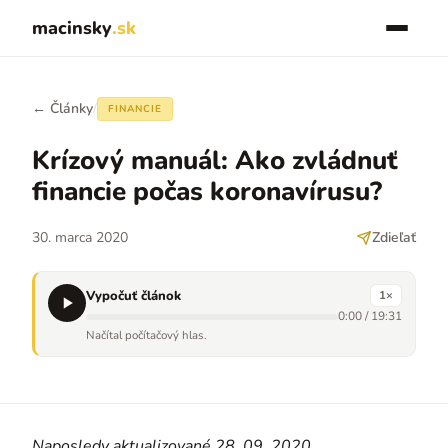
macinsky
.sk
← Články
/
FINANCIE
Krízový manuál: Ako zvládnuť
financie počas koronavírusu?
30. marca 2020
Zdieľať
Vypočuť článok
1
×
0:00
/
19:31
Načítal počítačový hlas.
Naposledy aktualizované 28. 09. 2020