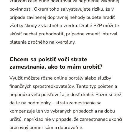
krátkom čase bude pokutovať za neplnenie zákonnej
povinnosti. Okrem toho sa vystavujete riziku, že v
prípade zavinenej dopravnej nehody budete hradiť
všetky škody z vlastného vrecka. Drahé PZP môžete
skúsiť nechať prehodnotiť, prípadne zmeniť interval
platenia z ročného na kvartálny.
Chcem sa poistiť voči strate
zamestnania, ako to mám urobiť?
Využiť môžete rôzne online portály alebo služby
finančných sprostredkovateľov. Tento typ poistenia
neponúka veľa poisťovní a je dosť drahé. Pozor si tiež
dajte na podmienky – strata zamestnania sa
kompenzuje len vo vybraných prípadoch a na dobu
určitú, napríklad nie v prípade, že zamestnanec ukončí
pracovný pomer sám a dobrovoľne.