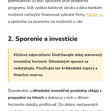
podnikateľov už boli spustené prvé podporné
programy, štát vydáva bankové záruky a dáva bankám
možnosť voľnejšie financovať vybrané firmy.
Ozvite sa
a spoločne sa pozrieme na možnosti u vás.
2. Sporenie a investície
Kľúčové odporúčanie:
Dodržiavajte ďalej stanovený
investičný horizont. Dlhodobých sporení sa
nedotýkajte. Používajte len krátkodobé úspory a
finančnú rezervu.
Štandardné a
dlhodobé investičné produkty rátajú s
prepadmi na trhoch
a dokonca z nich v dlhom
horizonte dokážu profitovať. Do dobre nastavených