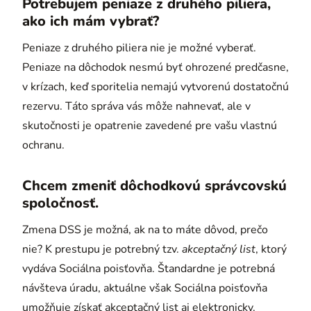
Potrebujem peniaze z druhého piliera,
ako ich mám vybrať?
Peniaze z druhého piliera nie je možné vyberať.
Peniaze na dôchodok nesmú byť ohrozené predčasne,
v krízach, keď sporitelia nemajú vytvorenú dostatočnú
rezervu. Táto správa vás môže nahnevať, ale v
skutočnosti je opatrenie zavedené pre vašu vlastnú
ochranu.
Chcem zmeniť dôchodkovú správcovskú
spoločnosť.
Zmena DSS je možná, ak na to máte dôvod, prečo
nie? K prestupu je potrebný tzv.
akceptačný list
, ktorý
vydáva Sociálna poisťovňa. Štandardne je potrebná
návšteva úradu, aktuálne však Sociálna poisťovňa
umožňuje získať akceptačný list aj elektronicky.