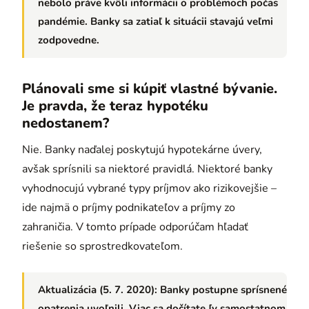
nebolo práve kvôli informácii o problémoch počas
pandémie. Banky sa zatiaľ k situácii stavajú veľmi
zodpovedne.
Plánovali sme si kúpiť vlastné bývanie.
Je pravda, že teraz hypotéku
nedostanem?
Nie. Banky naďalej poskytujú hypotekárne úvery,
avšak sprísnili sa niektoré pravidlá. Niektoré banky
vyhodnocujú vybrané typy príjmov ako rizikovejšie –
ide najmä o príjmy podnikateľov a príjmy zo
zahraničia. V tomto prípade odporúčam hľadať
riešenie so sprostredkovateľom.
Aktualizácia (5. 7. 2020):
Banky postupne sprísnené
opatrenia uvoľnili. Viac sa dočítate [v samostatnom