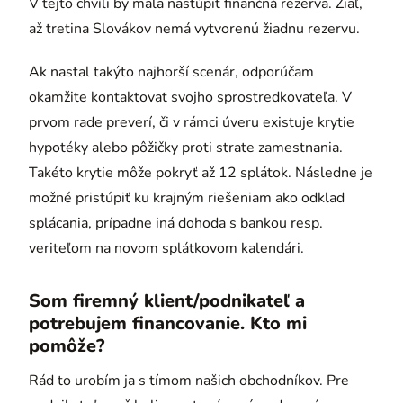
V tejto chvíli by mala nastúpiť finančná rezerva. Žiaľ,
až tretina Slovákov nemá vytvorenú žiadnu rezervu.
Ak nastal takýto najhorší scenár, odporúčam
okamžite kontaktovať svojho sprostredkovateľa. V
prvom rade preverí, či v rámci úveru existuje krytie
hypotéky alebo pôžičky proti strate zamestnania.
Takéto krytie môže pokryť až 12 splátok. Následne je
možné pristúpiť ku krajným riešeniam ako odklad
splácania, prípadne iná dohoda s bankou resp.
veriteľom na novom splátkovom kalendári.
Som firemný klient/podnikateľ a
potrebujem financovanie. Kto mi
pomôže?
Rád to urobím ja s tímom našich obchodníkov. Pre