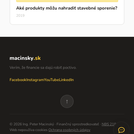
Aké produkty môžu nahradiť stavebné sporenie?
2019
macinsky
.sk
Verím, že financie sa dajú robiť poctivo.
Facebook
Instagram
YouTube
LinkedIn
↑
©
2026
Ing. Peter Macinský · Finančný sprostredkovateľ ·
NBS 218480
Web nepoužíva cookies
·
Ochrana osobných údajov