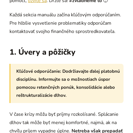
pomôcť,
ozvite sa
. Držte sa!
#zvládneme to
🙂
Každá sekcia manuálu začína kľúčovým odporúčaním.
Pre hlbšie vysvetlenie problematiky odporúčam
kontaktovať svojho finančného sprostredkovateľa.
1. Úvery a pôžičky
Kľúčové odporúčanie:
Dodržiavajte ďalej platobnú
disciplínu. Informujte sa o možnostiach úspor
pomocou retenčných ponúk, konsolidácie alebo
reštrukturalizácie dlhov.
V čase krízy môžu byť príjmy rozkolísané. Splácanie
dlhov tak môže byť menej komfortné, najmä, ak na
chvíľu príjem vypadne úplne.
Netreba však prepadať