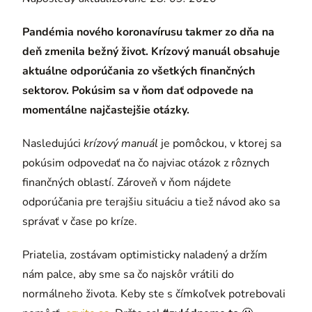
Pandémia nového koronavírusu takmer zo dňa na
deň zmenila bežný život. Krízový manuál obsahuje
aktuálne odporúčania zo všetkých finančných
sektorov. Pokúsim sa v ňom dať odpovede na
momentálne najčastejšie otázky.
Nasledujúci
krízový manuál
je pomôckou, v ktorej sa
pokúsim odpovedať na čo najviac otázok z rôznych
finančných oblastí. Zároveň v ňom nájdete
odporúčania pre terajšiu situáciu a tiež návod ako sa
správať v čase po kríze.
Priatelia, zostávam optimisticky naladený a držím
nám palce, aby sme sa čo najskôr vrátili do
normálneho života. Keby ste s čímkoľvek potrebovali