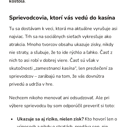
kostola
.
Sprievodcovia, ktorí vás vedú do kasína
Tu sa dostávam k veci, ktorá ma aktuálne vyrušuje asi
najviac. Trh sa na sociálnych sieťach vykresľuje ako
atrakcia. Mnoho tvorcov obsahu ukazuje zisky, nikdy
nie straty, a sľubuje, že to ide rýchlo a ľahko. Časť z
nich to asi robí v dobrej viere. Časť sú však v
skutočnosti
„zamestnanci kasína“
, len prezlečení za
sprievodcov – zarábajú na tom, že vás dovnútra
privedú a udržia v hre.
Nechcem nikoho menovať ani odsudzovať. Ale pri
výbere sprievodcu by som odporúčil preveriť si toto:
Ukazuje sa aj riziko, nielen zisk?
Kto hovorí len o
výnosoch a nikdy o stratách, predáva sen, nie