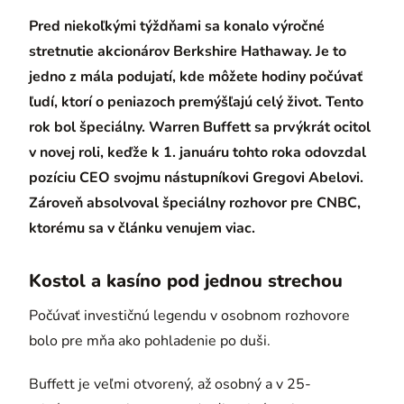
Pred niekoľkými týždňami sa konalo výročné
stretnutie akcionárov Berkshire Hathaway. Je to
jedno z mála podujatí, kde môžete hodiny počúvať
ľudí, ktorí o peniazoch premýšľajú celý život. Tento
rok bol špeciálny. Warren Buffett sa prvýkrát ocitol
v novej roli, keďže k 1. januáru tohto roka odovzdal
pozíciu CEO svojmu nástupníkovi Gregovi Abelovi.
Zároveň absolvoval špeciálny rozhovor pre CNBC,
ktorému sa v článku venujem viac.
Kostol a kasíno pod jednou strechou
Počúvať investičnú legendu v osobnom rozhovore
bolo pre mňa ako pohladenie po duši.
Buffett je veľmi otvorený, až osobný a v 25-