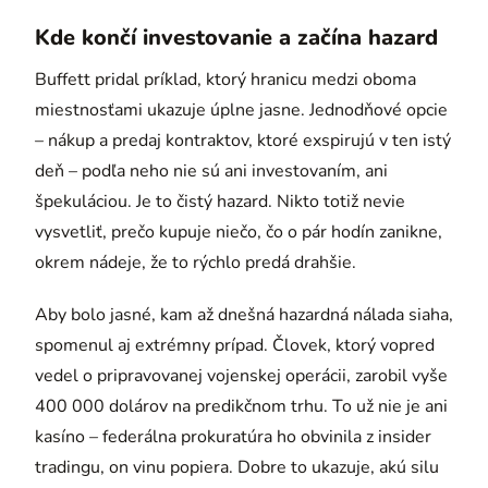
Kde končí investovanie a začína hazard
Buffett pridal príklad, ktorý hranicu medzi oboma
miestnosťami ukazuje úplne jasne. Jednodňové opcie
– nákup a predaj kontraktov, ktoré exspirujú v ten istý
deň – podľa neho nie sú ani investovaním, ani
špekuláciou. Je to čistý hazard. Nikto totiž nevie
vysvetliť, prečo kupuje niečo, čo o pár hodín zanikne,
okrem nádeje, že to rýchlo predá drahšie.
Aby bolo jasné, kam až dnešná hazardná nálada siaha,
spomenul aj extrémny prípad. Človek, ktorý vopred
vedel o pripravovanej vojenskej operácii, zarobil vyše
400 000 dolárov na predikčnom trhu. To už nie je ani
kasíno – federálna prokuratúra ho obvinila z insider
tradingu, on vinu popiera. Dobre to ukazuje, akú silu