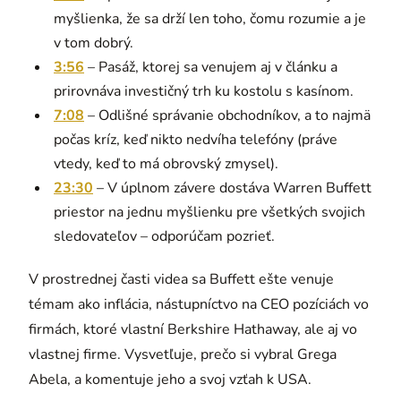
myšlienka, že sa drží len toho, čomu rozumie a je
v tom dobrý.
3:56
– Pasáž, ktorej sa venujem aj v článku a
prirovnáva investičný trh ku kostolu s kasínom.
7:08
– Odlišné správanie obchodníkov, a to najmä
počas kríz, keď nikto nedvíha telefóny (práve
vtedy, keď to má obrovský zmysel).
23:30
– V úplnom závere dostáva Warren Buffett
priestor na jednu myšlienku pre všetkých svojich
sledovateľov – odporúčam pozrieť.
V prostrednej časti videa sa Buffett ešte venuje
témam ako inflácia, nástupníctvo na CEO pozíciách vo
firmách, ktoré vlastní Berkshire Hathaway, ale aj vo
vlastnej firme. Vysvetľuje, prečo si vybral Grega
Abela, a komentuje jeho a svoj vzťah k USA.