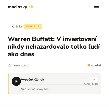
macinsky
.sk
← Články
/
FINANCIE
Warren Buffett: V investovaní
nikdy nehazardovalo toľko ľudí
ako dnes
22. júna 2026
Zdieľať
Vypočuť článok
1
×
0:00
/
9:29
Načítal počítačový hlas.