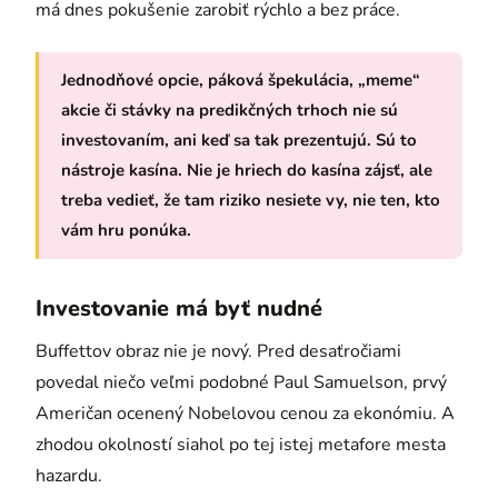
má dnes pokušenie zarobiť rýchlo a bez práce.
Jednodňové opcie, páková špekulácia, „meme“
akcie či stávky na predikčných trhoch nie sú
investovaním, ani keď sa tak prezentujú. Sú to
nástroje kasína. Nie je hriech do kasína zájsť, ale
treba vedieť, že tam riziko nesiete vy, nie ten, kto
vám hru ponúka.
Investovanie má byť nudné
Buffettov obraz nie je nový. Pred desaťročiami
povedal niečo veľmi podobné Paul Samuelson, prvý
Američan ocenený Nobelovou cenou za ekonómiu. A
zhodou okolností siahol po tej istej metafore mesta
hazardu.