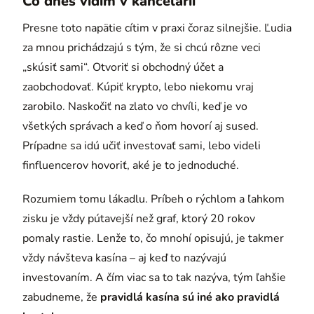
Čo dnes vidím v kancelárii
Presne toto napätie cítim v praxi čoraz silnejšie. Ľudia
za mnou prichádzajú s tým, že si chcú rôzne veci
„skúsiť sami“. Otvoriť si obchodný účet a
zaobchodovať. Kúpiť krypto, lebo niekomu vraj
zarobilo. Naskočiť na zlato vo chvíli, keď je vo
všetkých správach a keď o ňom hovorí aj sused.
Prípadne sa idú učiť investovať sami, lebo videli
finfluencerov hovoriť, aké je to jednoduché.
Rozumiem tomu lákadlu. Príbeh o rýchlom a ľahkom
zisku je vždy pútavejší než graf, ktorý 20 rokov
pomaly rastie. Lenže to, čo mnohí opisujú, je takmer
vždy návšteva kasína – aj keď to nazývajú
investovaním. A čím viac sa to tak nazýva, tým ľahšie
zabudneme, že
pravidlá kasína sú iné ako pravidlá