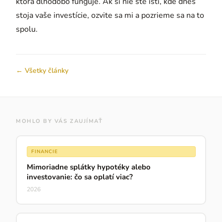
ktorá dlhodobo funguje. Ak si nie ste istí, kde dnes
stoja vaše investície, ozvite sa mi a pozrieme sa na to
spolu.
← Všetky články
MOHLO BY VÁS ZAUJÍMAŤ
FINANCIE
Mimoriadne splátky hypotéky alebo
investovanie: čo sa oplatí viac?
2026