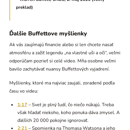
preklad)
Ďalšie Buffettove myšlienky
Ak vás zaujímajú financie alebo si len chcete nasať
atmosféru a zažiť legendu „na vlastné uši a oči“, veľmi
odporúčam pozrieť si celé video. Mňa osobne veľmi
bavilo zachytávať nuansy Buffettových vyjadrení.
Myšlienky, ktoré ma najviac zaujali, zoradené podľa
času vo videu:
1:17
– Svet je plný ľudí, čo niečo núkajú. Treba
však hľadať niekoho, koho ponuka dáva zmysel. A
ďalších 20 000 pokojne ignorovať.
2:21
– Spomienka na Thomasa Watsona a jeho