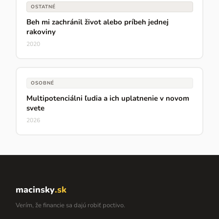
OSTATNÉ
Beh mi zachránil život alebo príbeh jednej
rakoviny
2020
OSOBNÉ
Multipotenciálni ľudia a ich uplatnenie v novom
svete
2026
macinsky
.sk
Verím, že financie sa dajú robiť poctivo.