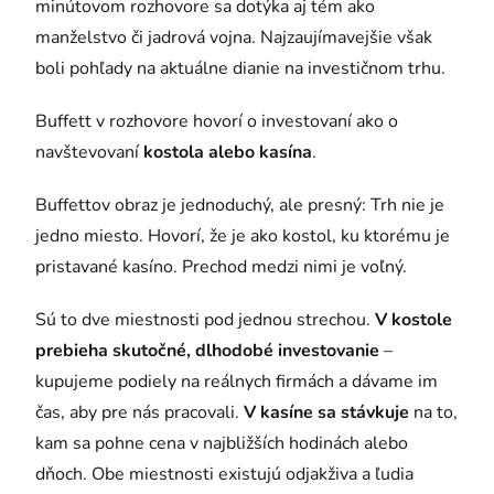
minútovom rozhovore sa dotýka aj tém ako
manželstvo či jadrová vojna. Najzaujímavejšie však
boli pohľady na aktuálne dianie na investičnom trhu.
Buffett v rozhovore hovorí o investovaní ako o
navštevovaní
kostola alebo kasína
.
Buffettov obraz je jednoduchý, ale presný: Trh nie je
jedno miesto. Hovorí, že je ako kostol, ku ktorému je
pristavané kasíno. Prechod medzi nimi je voľný.
Sú to dve miestnosti pod jednou strechou.
V kostole
prebieha skutočné, dlhodobé investovanie
–
kupujeme podiely na reálnych firmách a dávame im
čas, aby pre nás pracovali.
V kasíne sa stávkuje
na to,
kam sa pohne cena v najbližších hodinách alebo
dňoch. Obe miestnosti existujú odjakživa a ľudia