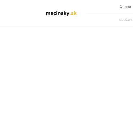
O mne
macinsky
.sk
SLUŽBY