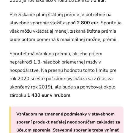
2020 je rovnaká ako v roku 2019 a to
70 eur
.
Pre získanie plnej štátnej prémie je potrebné na
stavebné sporenie vložiť aspoň
2 800 eur
. Sporitelia
však môžu vkladať aj menej, získaná štátna prémia
bude potom pomerná k maximálnej možnej prémii.
Sporiteľ má nárok na prémiu, ak jeho príjem
neprekročí 1,3-násobok priemernej mzdy v
hospodárstve. Na presnú hodnotu tohto limitu pre
rok 2020 si ešte počkáme (vychádza sa z čísel za
ukončený rok 2019), ale bude sa pohybovať okolo
zárobku
1 430 eur v hrubom
.
Vzhľadom na zmenené podmienky v stavebnom
sporení produkt naďalej neodporúčam zakladať za
účelom sporenia. Stavebné sporenie treba vnímať