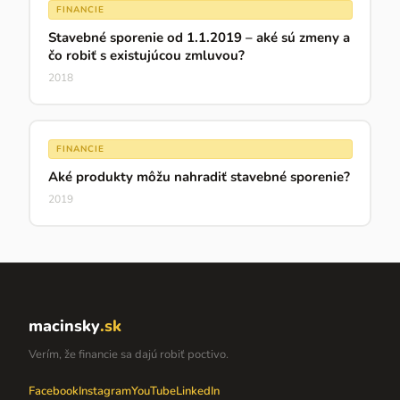
FINANCIE
Stavebné sporenie od 1.1.2019 – aké sú zmeny a
čo robiť s existujúcou zmluvou?
2018
FINANCIE
Aké produkty môžu nahradiť stavebné sporenie?
2019
macinsky
.sk
Verím, že financie sa dajú robiť poctivo.
Facebook
Instagram
YouTube
LinkedIn