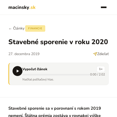
macinsky
.sk
← Články
/
FINANCIE
Stavebné sporenie v roku 2020
27. decembra 2019
Zdieľať
Vypočuť článok
1
×
0:00
/
2:02
Načítal počítačový hlas.
Stavebné sporenie sa v porovnaní s rokom 2019
nemení. Štátna prémia zostáva v rovnakej výške