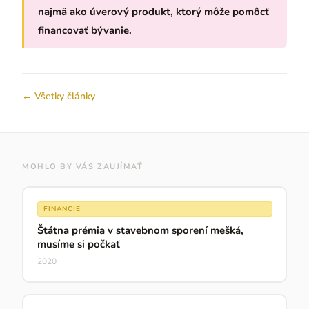
najmä ako úverový produkt, ktorý môže pomôcť
financovať bývanie.
← Všetky články
MOHLO BY VÁS ZAUJÍMAŤ
FINANCIE
Štátna prémia v stavebnom sporení mešká,
musíme si počkať
2020