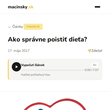
macinsky
.sk
← Články
/
FINANCIE
Ako správne poistiť dieťa?
17. mája 2017
Zdieľať
Vypočuť článok
1
×
0:00
/
7:07
Načítal počítačový hlas.