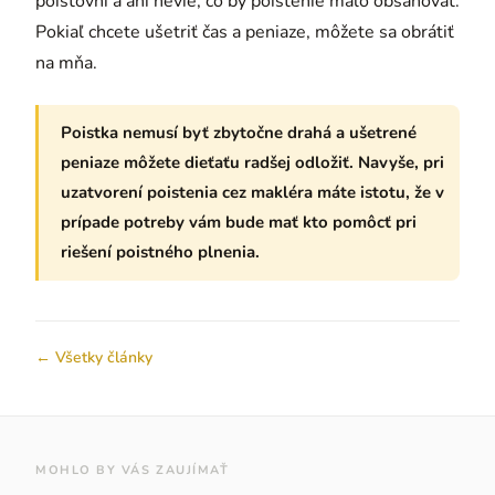
poisťovní a ani nevie, čo by poistenie malo obsahovať.
Pokiaľ chcete ušetriť čas a peniaze, môžete sa obrátiť
na mňa.
Poistka nemusí byť zbytočne drahá a ušetrené
peniaze môžete dieťaťu radšej odložiť. Navyše, pri
uzatvorení poistenia cez makléra máte istotu, že v
prípade potreby vám bude mať kto pomôcť pri
riešení poistného plnenia.
← Všetky články
MOHLO BY VÁS ZAUJÍMAŤ