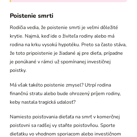
Poistenie smrti
Rodičia vedia, že poistenie smrti je veľmi dôležité
krytie. Najmä, keď ide o živiteľa rodiny alebo má
rodina na krku vysokú hypotéku. Preto sa často stáva,
že toto pripoistenie je žiadané aj pre dieťa, prípadne
je ponúkané v rámci už spomínanej investičnej
poistky.
Má však takéto poistenie zmysel? Utrpí rodina
finančnú stratu alebo bude ohrozený príjem rodiny,
keby nastala tragická udalosť?
Namiesto poisťovania dieťaťa na smrť v komerčnej
poisťovni sa radšej vy staňte poisťovňou. Sporte
dieťatku vo vhodnom sporiacom alebo investičnom