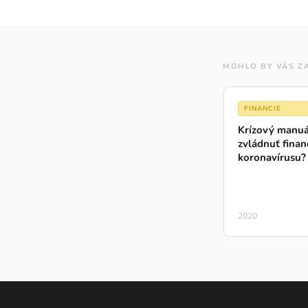
MOHLO BY VÁS Z
FINANCIE
Krízový manuá
zvládnuť finan
koronavírusu?
2020