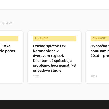
AUJÍMAŤ
FINANCIE
FINANCIE
l: Ako
Odklad splátok Lex
Hypotéka 
cie počas
Korona vidno v
bonusom p
úverovom registri.
2019 – pre
Klientom už spôsobuje
problémy, hoci nemal (+3
prípadové štúdie)
2021
2019