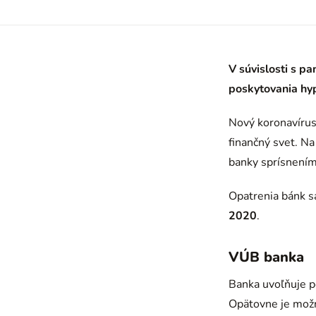
V súvislosti s 
poskytovania hyp
Nový koronavírus
finančný svet. N
banky sprísnením
Opatrenia bánk s
2020
.
VÚB banka
Banka uvoľňuje p
Opätovne je mož