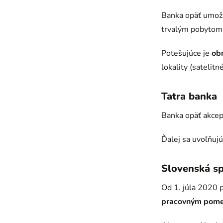
Banka opäť umo
trvalým pobytom v
Potešujúce je
ob
lokality (satelitn
Tatra banka
Banka opäť akce
Ďalej sa uvoľňuj
Slovenská sp
Od 1. júla 2020 
pracovným pome