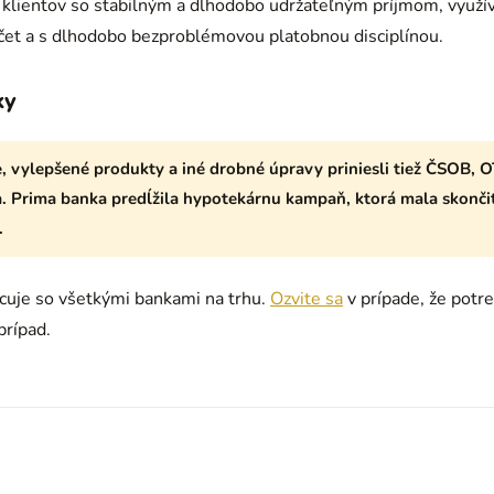
klientov so stabilným a dlhodobo udržateľným príjmom, využív
čet a s dlhodobo bezproblémovou platobnou disciplínou.
ky
 vylepšené produkty a iné drobné úpravy priniesli tiež ČSOB, O
 Prima banka predĺžila hypotekárnu kampaň, ktorá mala skončiť 
.
cuje so všetkými bankami na trhu.
Ozvite sa
v prípade, že potr
prípad.