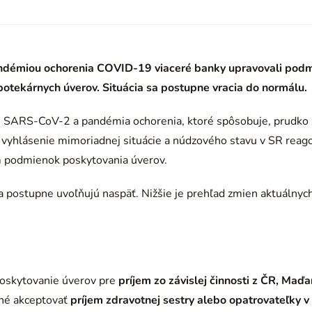
pandémiou ochorenia COVID-19 viaceré banky upravovali pod
otekárnych úverov. Situácia sa postupne vracia do normálu.
 SARS-CoV-2 a pandémia ochorenia, ktoré spôsobuje, prudko z
a vyhlásenie mimoriadnej situácie a núdzového stavu v SR reago
 podmienok poskytovania úverov.
a postupne uvoľňujú naspäť. Nižšie je prehľad zmien aktuálnyc
oskytovanie úverov pre
príjem zo závislej činnosti z ČR, Maď
né akceptovať
príjem zdravotnej sestry alebo opatrovateľky 