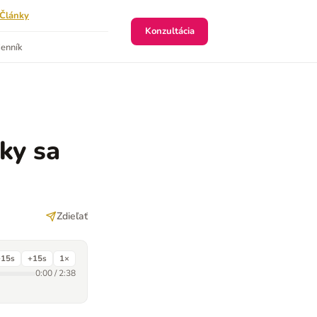
Články
Konzultácia
enník
ky sa
Zdieľať
−15s
+15s
1
×
0:00
/
2:38