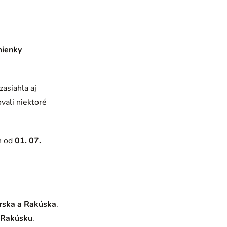
mienky
asiahla aj
vali niektoré
h od
01. 07.
arska a Rakúska
.
v Rakúsku
.