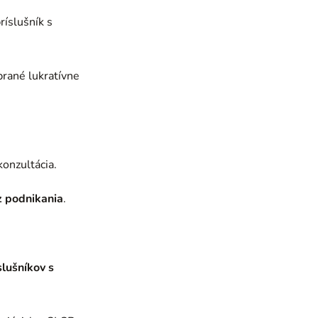
ríslušník s
brané lukratívne
konzultácia.
z podnikania
.
slušníkov s