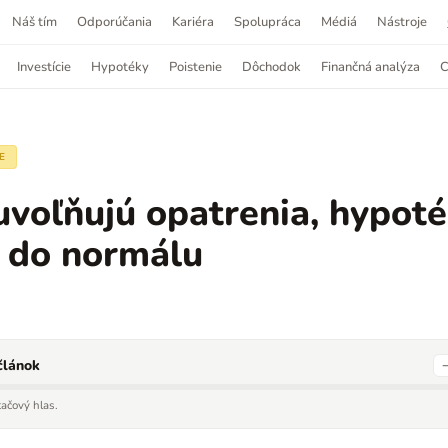
Náš tím
Odporúčania
Kariéra
Spolupráca
Médiá
Nástroje
Investície
Hypotéky
Poistenie
Dôchodok
Finančná analýza
C
E
uvoľňujú opatrenia, hypoté
ú do normálu
článok
tačový hlas.