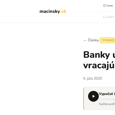
O mne
macinsky
.sk
SLUŽBY
← Články
/
FINANCI
Banky 
vracaj
5. júla 2020
Vypočuť 
Načítal počí