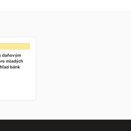
s daňovým
re mladých
hľad bánk