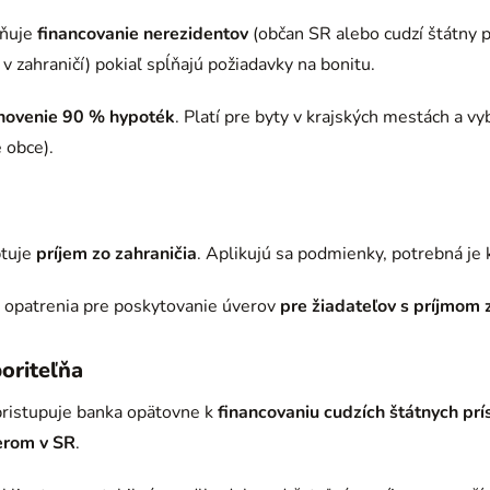
žňuje
financovanie nerezidentov
(občan SR alebo cudzí štátny p
 zahraničí) pokiaľ spĺňajú požiadavky na bonitu.
novenie 90 % hypoték
. Platí pre byty v krajských mestách a vy
é obce).
ptuje
príjem zo zahraničia
. Aplikujú sa podmienky, potrebná je 
ú opatrenia pre poskytovanie úverov
pre žiadateľov s príjmom 
oriteľňa
pristupuje banka opätovne k
financovaniu cudzích štátnych prí
rom v SR
.