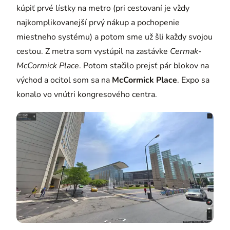
kúpiť prvé lístky na metro (pri cestovaní je vždy
najkomplikovanejší prvý nákup a pochopenie
miestneho systému) a potom sme už šli každy svojou
cestou. Z metra som vystúpil na zastávke
Cermak-
McCormick Place
. Potom stačilo prejsť pár blokov na
východ a ocitol som sa na
McCormick Place
. Expo sa
konalo vo vnútri kongresového centra.