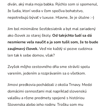
diván, aký mala moja babka. Rýchlo som si spomenul,
že ľudia, ktorí vedia v čom spočíva bohatstvo,
nepotrebujú bývať v luxuse. Hlavne, že je útulne :-)
Jim bol minimálne šesťdesiatnik a byt mal zariadený
ako človek zo starej školy.
Od takýchto ľudí sa dá
nesmierne veľa naučiť a ja som tušil som, že to bude
zaujímavý človek.
Veď nie každý si pozve cudzinca
len tak k sebe domov, však?
Zvyšok môjho cestovného dňa sme strávili spolu
varením, jedením a rozprávaním sa o všetkom.
Jimovi predkovia pochádzali z okolia Trnavy. Medzi
domácimi cennosťami mal napríklad slovenskú
valašku a rôzne predmety spojené s históriou
Slovenska alebo jeho rodiny. Trošku som mu