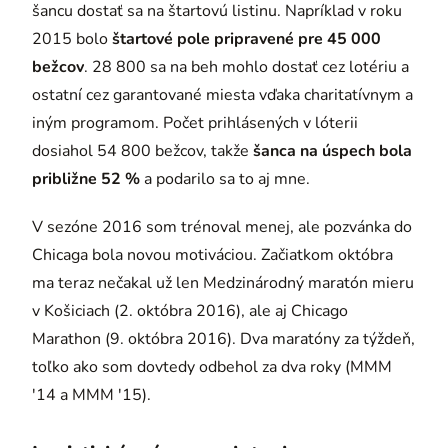
šancu dostať sa na štartovú listinu. Napríklad v roku
2015 bolo
štartové pole pripravené pre 45 000
bežcov
. 28 800 sa na beh mohlo dostať cez lotériu a
ostatní cez garantované miesta vďaka charitatívnym a
iným programom. Počet prihlásených v lóterii
dosiahol 54 800 bežcov, takže
šanca na úspech bola
približne 52 %
a podarilo sa to aj mne.
V sezóne 2016 som trénoval menej, ale pozvánka do
Chicaga bola novou motiváciou. Začiatkom októbra
ma teraz nečakal už len Medzinárodný maratón mieru
v Košiciach (2. októbra 2016), ale aj Chicago
Marathon (9. októbra 2016). Dva maratóny za týždeň,
toľko ako som dovtedy odbehol za dva roky (MMM
'14 a MMM '15).