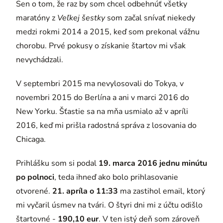
Sen o tom, že raz by som chcel odbehnúť všetky
maratóny z
Veľkej šestky
som začal snívať niekedy
medzi rokmi 2014 a 2015, keď som prekonal vážnu
chorobu. Prvé pokusy o získanie štartov mi však
nevychádzali.
V septembri 2015 ma nevylosovali do Tokya, v
novembri 2015 do Berlína a ani v marci 2016 do
New Yorku. Šťastie sa na mňa usmialo až v apríli
2016, keď mi prišla radostná správa z losovania do
Chicaga.
Prihlášku som si podal
19. marca 2016 jednu minútu
po polnoci
, teda ihneď ako bolo prihlasovanie
otvorené.
21. apríla o 11:33
ma zastihol email, ktorý
mi vyčaril úsmev na tvári. O štyri dni mi z účtu odišlo
štartovné -
190,10 eur
. V ten istý deň som zároveň