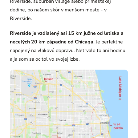
Riverside, suburban village alebo prímestskej
dedine, po našom skôr v menšom meste - v
Riverside.
Riverside je vzdialený asi 15 km južne od letiska a
necelých 20 km západne od Chicaga.
Je perfektne
napojený na vlakovú dopravu. Netrvalo to ani hodinu
a ja som sa ocitol vo svojej izbe.