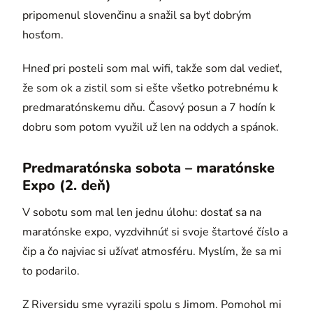
pripomenul slovenčinu a snažil sa byť dobrým
hosťom.
Hneď pri posteli som mal wifi, takže som dal vedieť,
že som ok a zistil som si ešte všetko potrebnému k
predmaratónskemu dňu. Časový posun a 7 hodín k
dobru som potom využil už len na oddych a spánok.
Predmaratónska sobota – maratónske
Expo (2. deň)
V sobotu som mal len jednu úlohu: dostať sa na
maratónske expo, vyzdvihnúť si svoje štartové číslo a
čip a čo najviac si užívať atmosféru. Myslím, že sa mi
to podarilo.
Z Riversidu sme vyrazili spolu s Jimom. Pomohol mi