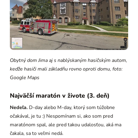
Obytný dom Jima aj s nablýskaným hasičským autom,
keďže hasiči mali základňu rovno oproti domu, foto:
Google Maps
Najväčší maratón v živote (3. deň)
Nedeľa.
D-day alebo M-day, ktorý som túžobne
očakával, je tu :) Nespomínam si, ako som pred
maratónom spal, ale pred takou udalosťou, aká ma
čakala, sa to veľmi nedá.