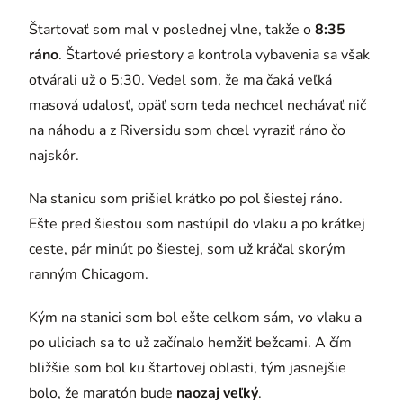
Štartovať som mal v poslednej vlne, takže o
8:35
ráno
. Štartové priestory a kontrola vybavenia sa však
otvárali už o 5:30. Vedel som, že ma čaká veľká
masová udalosť, opäť som teda nechcel nechávať nič
na náhodu a z Riversidu som chcel vyraziť ráno čo
najskôr.
Na stanicu som prišiel krátko po pol šiestej ráno.
Ešte pred šiestou som nastúpil do vlaku a po krátkej
ceste, pár minút po šiestej, som už kráčal skorým
ranným Chicagom.
Kým na stanici som bol ešte celkom sám, vo vlaku a
po uliciach sa to už začínalo hemžiť bežcami. A čím
bližšie som bol ku štartovej oblasti, tým jasnejšie
bolo, že maratón bude
naozaj veľký
.