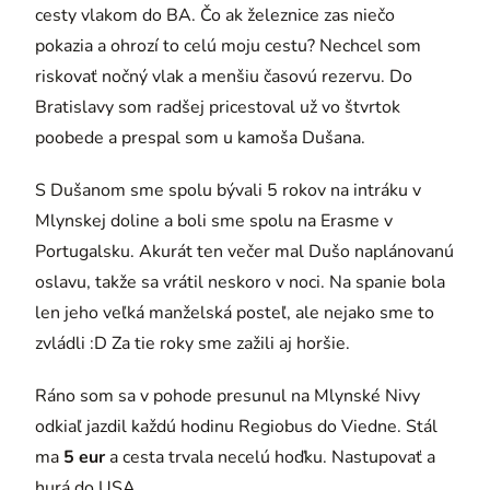
cesty vlakom do BA. Čo ak železnice zas niečo
pokazia a ohrozí to celú moju cestu? Nechcel som
riskovať nočný vlak a menšiu časovú rezervu. Do
Bratislavy som radšej pricestoval už vo štvrtok
poobede a prespal som u kamoša Dušana.
S Dušanom sme spolu bývali 5 rokov na intráku v
Mlynskej doline a boli sme spolu na Erasme v
Portugalsku. Akurát ten večer mal Dušo naplánovanú
oslavu, takže sa vrátil neskoro v noci. Na spanie bola
len jeho veľká manželská posteľ, ale nejako sme to
zvládli :D Za tie roky sme zažili aj horšie.
Ráno som sa v pohode presunul na Mlynské Nivy
odkiaľ jazdil každú hodinu Regiobus do Viedne. Stál
ma
5 eur
a cesta trvala necelú hoďku. Nastupovať a
hurá do USA.