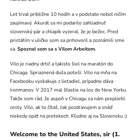
Let trval približne 10 hodín a v podstate nebol ničím
zaujímavý. Akurát sa mi podarilo zahliadnuť
slovenský pár a chlapík vyzeral, že je bežec. Pred
pristátím v uličke som sa prihovoril a zoznámili sme
sa.
Spoznal som sa s Vilom Arbeitom.
Vilo je riadny drtič a takisto šiel na maratón do
Chicaga. Spriaznená duša poteší. Vilo na mňa na
Facebooku vyskakuje z lietadiel, prípadne dáva
ironmanov. V 2017 mal šťastie na los do New Yorku.
Takže som rád, že aspoň v Chicagu sa nám preplietli
cesty. Vilo, ak to čítaš, tak pozdravujem a snáď
niekedy opäť na pretekoch. Kľudne aj na Slovensku ;)
Welcome to the United States, sir (1.