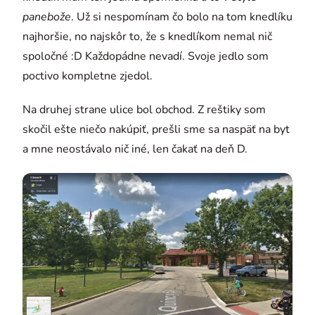
panebože
. Už si nespomínam čo bolo na tom knedlíku
najhoršie, no najskôr to, že s knedlíkom nemal nič
spoločné :D Každopádne nevadí. Svoje jedlo som
poctivo kompletne zjedol.
Na druhej strane ulice bol obchod. Z reštiky som
skočil ešte niečo nakúpiť, prešli sme sa naspäť na byt
a mne neostávalo nič iné, len čakať na deň D.