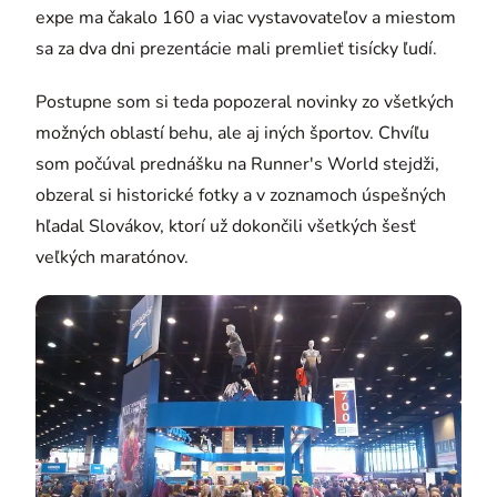
expe ma čakalo 160 a viac vystavovateľov a miestom
sa za dva dni prezentácie mali premlieť tisícky ľudí.
Postupne som si teda popozeral novinky zo všetkých
možných oblastí behu, ale aj iných športov. Chvíľu
som počúval prednášku na Runner's World stejdži,
obzeral si historické fotky a v zoznamoch úspešných
hľadal Slovákov, ktorí už dokončili všetkých šesť
veľkých maratónov.