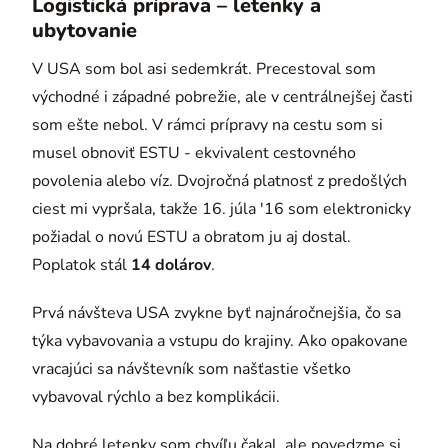
Logistická príprava – letenky a
ubytovanie
V USA som bol asi sedemkrát. Precestoval som
východné i západné pobrežie, ale v centrálnejšej časti
som ešte nebol. V rámci prípravy na cestu som si
musel obnoviť ESTU - ekvivalent cestovného
povolenia alebo víz. Dvojročná platnosť z predošlých
ciest mi vypršala, takže 16. júla '16 som elektronicky
požiadal o novú ESTU a obratom ju aj dostal.
Poplatok stál
14 dolárov
.
Prvá návšteva USA zvykne byť najnáročnejšia, čo sa
týka vybavovania a vstupu do krajiny. Ako opakovane
vracajúci sa návštevník som našťastie všetko
vybavoval rýchlo a bez komplikácii.
Na dobré letenky som chvíľu čakal, ale povedzme si