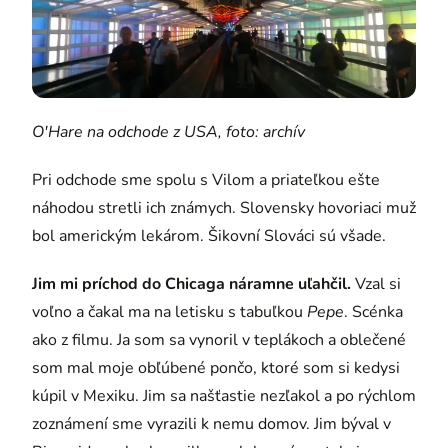
O'Hare na odchode z USA, foto: archív
Pri odchode sme spolu s Vilom a priateľkou ešte
náhodou stretli ich známych. Slovensky hovoriaci muž
bol americkým lekárom. Šikovní Slováci sú všade.
Jim mi príchod do Chicaga náramne uľahčil.
Vzal si
voľno a čakal ma na letisku s tabuľkou
Pepe
. Scénka
ako z filmu. Ja som sa vynoril v teplákoch a oblečené
som mal moje obľúbené pončo, ktoré som si kedysi
kúpil v Mexiku. Jim sa našťastie nezľakol a po rýchlom
zoznámení sme vyrazili k nemu domov. Jim býval v