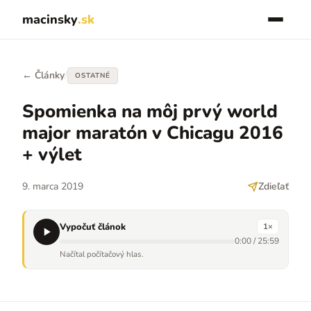
macinsky
.sk
← Články
/
OSTATNÉ
Spomienka na môj prvý world
major maratón v Chicagu 2016
+ výlet
9. marca 2019
Zdieľať
Vypočuť článok
1
×
0:00
/
25:59
Načítal počítačový hlas.