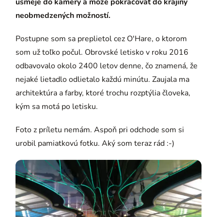
usmeje do kamery a môže pokračovať do krajiny
neobmedzených možností.
Postupne som sa preplietol cez O'Hare, o ktorom
som už toľko počul. Obrovské letisko v roku 2016
odbavovalo okolo 2400 letov denne, čo znamená, že
nejaké lietadlo odlietalo každú minútu. Zaujala ma
architektúra a farby, ktoré trochu rozptýlia človeka,
kým sa motá po letisku.
Foto z príletu nemám. Aspoň pri odchode som si
urobil pamiatkovú fotku. Aký som teraz rád :-)