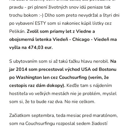
pravdu - pri plnení životných snov idú peniaze tak
trochu bokom :-) Dlho som preto nevydržal a štyri dni
po vybavení ESTY som si nakoniec kúpil lístky cez
Pelikán.
Zvolil som priamy let z Viedne a
obojsmerná letenka Viedeň - Chicago - Viedeň ma
vyšla na 474,03 eur.
S ubytovaním som si až takú ťažku hlavu nerobil.
Na
jar 2014 som precestoval východ USA od Bostonu
po Washington len cez Couchsurfing (verím, že
cestopis raz dám dokopy).
Keďže tam s nájdením
hostiteľa vo veľkých mestách nie je problém, myslel
som si, že to bude raz dva. No nie celkom.
Začiatkom septembra, teda mesiac pred maratónom,
som na Couchsurfingu rozposlal sedem žiadostí