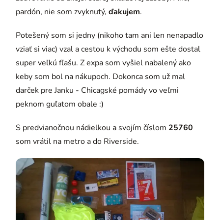
pardón, nie som zvyknutý,
ďakujem
.
Potešený som si jedny (nikoho tam ani len nenapadlo
vziať si viac) vzal a cestou k východu som ešte dostal
super veľkú fľašu. Z expa som vyšiel nabalený ako
keby som bol na nákupoch. Dokonca som už mal
darček pre Janku - Chicagské pomády vo veľmi
peknom guľatom obale :)
S predvianočnou nádielkou a svojím číslom
25760
som vrátil na metro a do Riverside.