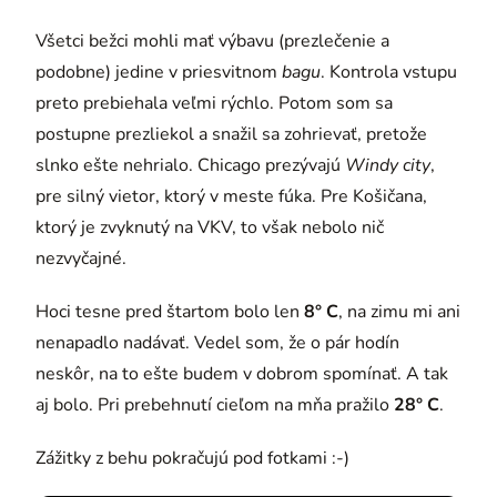
Všetci bežci mohli mať výbavu (prezlečenie a
podobne) jedine v priesvitnom
bagu
. Kontrola vstupu
preto prebiehala veľmi rýchlo. Potom som sa
postupne prezliekol a snažil sa zohrievať, pretože
slnko ešte nehrialo. Chicago prezývajú
Windy city
,
pre silný vietor, ktorý v meste fúka. Pre Košičana,
ktorý je zvyknutý na VKV, to však nebolo nič
nezvyčajné.
Hoci tesne pred štartom bolo len
8° C
, na zimu mi ani
nenapadlo nadávať. Vedel som, že o pár hodín
neskôr, na to ešte budem v dobrom spomínať. A tak
aj bolo. Pri prebehnutí cieľom na mňa pražilo
28° C
.
Zážitky z behu pokračujú pod fotkami :-)