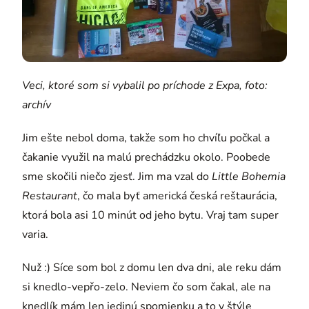
Veci, ktoré som si vybalil po príchode z Expa, foto:
archív
Jim ešte nebol doma, takže som ho chvíľu počkal a
čakanie využil na malú prechádzku okolo. Poobede
sme skočili niečo zjesť. Jim ma vzal do
Little Bohemia
Restaurant
, čo mala byť americká česká reštaurácia,
ktorá bola asi 10 minút od jeho bytu. Vraj tam super
varia.
Nuž :) Síce som bol z domu len dva dni, ale reku dám
si knedlo-vepřo-zelo. Neviem čo som čakal, ale na
knedlík mám len jedinú spomienku a to v štýle