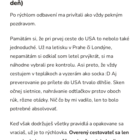
deň)
Po rýchlom odbavení ma privítali ako vždy pekným
pozdravom.
Pamätám si, že pri prvej ceste do USA to nebolo také
jednoduché. Už na letisku v Prahe či Londýne,
nepamätám si odkiaľ som letel prvýkrát, si ma
náhodne vybrali pre kontrolu. Asi preto, že vždy
cestujem v teplákoch a vyzerám ako socka :D Aj
preverovanie po prílete do USA trvalo dlhšie. Sken
očnej sietnice, nahrávanie odtlačkov prstov oboch
rúk, rôzne otázky. Nič čo by mi vadilo, len to bolo
potrebné absolvovať.
Keď však dodržuješ všetky pravidlá a opakovane sa
vraciaš, už je to rýchlovka.
Overený cestovateľ sa len