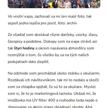
Vo vnútri expa, zachovali sa mi len malé foto, tak
aspoň jedna lepšia pre pocit, foto: archív
Zo všadiaľ som dostával rôzne darčeky, vzorky, zľavy,
časopisy a podobne. Dokopy som na expe strávil asi
tak
štyri hodiny
a okrem nasávania atmosféry som
rozmýšľal o tom, čo všetko by sa na tých našich
podujatiach dalo zlepšiť.
Na odchode som prechádzal okolo stánku s okuliarmi.
Rozdávali ich návštevníkom, tak mi to nedalo a skočil
som sa chlapíka opýtať, čo sú to za okuliare. Myslel
som si, že to je marketingová lacnota. Ukázal mi, že
imidžovka má UV filter 400 a rozhodne teda nejde o
zbavovanie sa akejsi starej skladovej zásoby. Ahá,