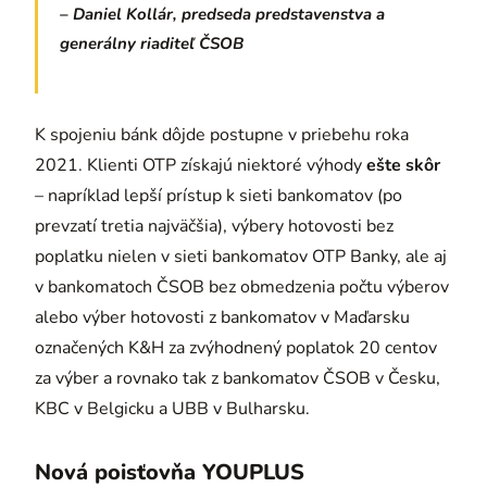
– Daniel Kollár, predseda predstavenstva a
generálny riaditeľ ČSOB
K spojeniu bánk dôjde postupne v priebehu roka
2021. Klienti OTP získajú niektoré výhody
ešte skôr
– napríklad lepší prístup k sieti bankomatov (po
prevzatí tretia najväčšia), výbery hotovosti bez
poplatku nielen v sieti bankomatov OTP Banky, ale aj
v bankomatoch ČSOB bez obmedzenia počtu výberov
alebo výber hotovosti z bankomatov v Maďarsku
označených K&H za zvýhodnený poplatok 20 centov
za výber a rovnako tak z bankomatov ČSOB v Česku,
KBC v Belgicku a UBB v Bulharsku.
Nová poisťovňa YOUPLUS