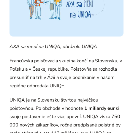
AXA sa mení na UNIQA, obrázok: UNIQA
Francúzska poisťovacia skupina končí na Slovensku, v
Poľsku a v Českej republike. Poisťovňa sa rozhodla
presunúť na trh v Ázii a svoje podnikanie v našom
regióne odpredala UNIQE.
UNIQA je na Slovensku štvrtou najväčšou
poisťovňou. Po obchode v hodnote
1 miliardy eur
si
svoje postavenie ešte viac upevní. UNIQA získa 750
000 nových zákazníkov, ročné predpísané poistné by