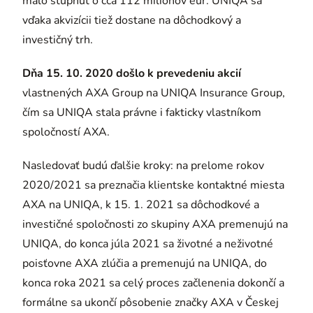
malo stúpnuť o cca 112 miliónov eur. UNIQA sa
vďaka akvizícii tiež dostane na dôchodkový a
investičný trh.
Dňa 15. 10. 2020 došlo k prevedeniu akcií
vlastnených AXA Group na UNIQA Insurance Group,
čím sa UNIQA stala právne i fakticky vlastníkom
spoločností AXA.
Nasledovať budú ďalšie kroky: na prelome rokov
2020/2021 sa preznačia klientske kontaktné miesta
AXA na UNIQA, k 15. 1. 2021 sa dôchodkové a
investičné spoločnosti zo skupiny AXA premenujú na
UNIQA, do konca júla 2021 sa životné a neživotné
poisťovne AXA zlúčia a premenujú na UNIQA, do
konca roka 2021 sa celý proces začlenenia dokončí a
formálne sa ukončí pôsobenie značky AXA v Českej