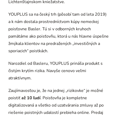
Lichtenštajnskom kniežatstve.
YOUPLUS sa na český trh (pôsobí tam od leta 2019)
a k nám dostala prostredníctvom kúpy nemeckej
poisťovne Basler. Tú si v odborných kruhoch
pamätáme ako poisťovňu, ktorá u nás hlavne úspešne
žmýkala klientov na predražených „investičných a
sporiacich“ poistkách.
Narozdiel od Basleru, YOUPLUS prináša produkt s
čistým krytím rizika. Navyše cenovo veľmi
atraktívnym.
Zaujímavosťou je, že na jednej „rizikovke“ je možné
poistiť
až 10 ľudí
. Poisťovňa je kompletne
digitalizovaná a všetko od uzatvárania zmluvy až po
riešenie poistných udalostí prebieha online. Predaj