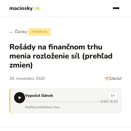
macinsky
.sk
← Články
/
FINANCIE
Rošády na finančnom trhu
menia rozloženie síl (prehľad
zmien)
29. novembra 2020
Zdieľať
Vypočuť článok
1
×
0:00
/
8:10
Načítal počítačový hlas.