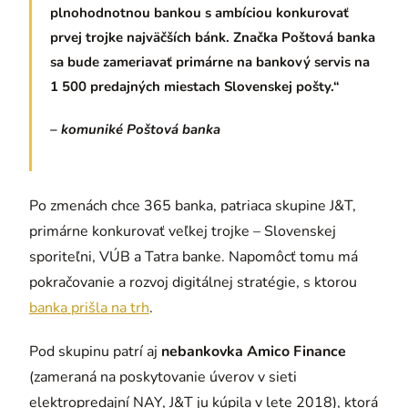
plnohodnotnou bankou s ambíciou konkurovať
prvej trojke najväčších bánk. Značka Poštová banka
sa bude zameriavať primárne na bankový servis na
1 500 predajných miestach Slovenskej pošty.“
– komuniké Poštová banka
Po zmenách chce 365 banka, patriaca skupine J&T,
primárne konkurovať veľkej trojke – Slovenskej
sporiteľni, VÚB a Tatra banke. Napomôcť tomu má
pokračovanie a rozvoj digitálnej stratégie, s ktorou
banka prišla na trh
.
Pod skupinu patrí aj
nebankovka Amico Finance
(zameraná na poskytovanie úverov v sieti
elektropredajní NAY, J&T ju kúpila v lete 2018), ktorá