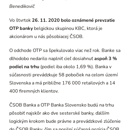
Benedikovič
Vo štvrtok
26. 11. 2020 bolo oznámené prevzatie
OTP banky
belgickou skupinou KBC, ktorá je
akcionárom u nás pôsobiacej ČSOB.
O odchode OTP sa špekulovalo viac než rok. Banke sa
dlhodobo nedarilo naplniť cieľ dosiahnuť
aspoň 3 %
podiel na trhu
(podiel iba okolo 1,69 %). Banka v
súčasnosti prevádzkuje 58 pobočiek na celom území
Slovenska a má približne 176 000 retailových a 14
400 firemných klientov.
ČSOB Banka a OTP Banka Slovensko budú na trhu
pôsobiť najskôr ako dve sesterské banky, ďalším
logickým krokom bude právne a prevádzkové zlúčenie
do ČSOB Banky, čím sa posilní súčasná pozícia ČSOB