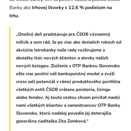
Banky ako
trhovej štvorky s 12,6 % podielom na
trhu
.
„Dnešný deň predstavuje pre ČSOB významný
míľnik a som rád, že po viac ako desiatich rokoch od
akvizície Istrobanky naše rady rozširujeme o
desiatky tisíc nových klientov a stovky našich
nových kolegov. Zlúčenie s OTP Bankou Slovensko
ešte viac posilní náš bankopoistný model a zvýši
cross sell potenciál v rámci produktového portfólia
všetkých entít ČSOB vrátane poistenia, lízingu
alebo fondov. Aj touto cestou chcem privítať medzi
nami všetkých klientov a zamestnancov OTP Banky
Slovensko, ktorú naďalej povedie jej doterajšia
generálna riaditeľka Zita Zemková.“