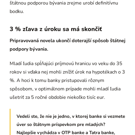
štátnou podporou bývania zrejme urobí definitívnu
bodku.
3 % zľava z úroku sa má skončiť
Pripravovaná novela ukončí doterajší spôsob štátnej
podpory bývania.
Mladí ľudia spĺňajúci príjmovú hranicu vo veku do 35
rokov si vďaka nej mohli znížiť úrok na hypotékach o 3
%. A hoci k tomu banky pristupovali rôznym
spôsobom, v optimálnom prípade mohli mladí ľudia
ušetriť za 5 ročné obdobie niekoľko tisíc eur.
Vedeli ste, že nie je jedno, v ktorej banke si vezmete
úver so štátnym príspevkom pre mladých?
Najlepšie vychádza v OTP banke a Tatra banke,