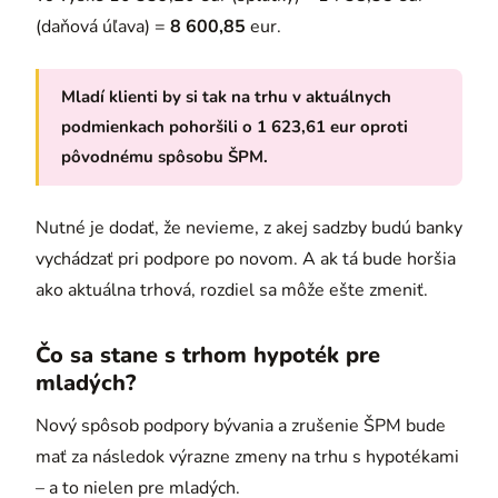
(daňová úľava) =
8 600,85
eur.
Mladí klienti by si tak na trhu v aktuálnych
podmienkach pohoršili o
1 623,61 eur
oproti
pôvodnému spôsobu ŠPM.
Nutné je dodať, že nevieme, z akej sadzby budú banky
vychádzať pri podpore po novom. A ak tá bude horšia
ako aktuálna trhová, rozdiel sa môže ešte zmeniť.
Čo sa stane s trhom hypoték pre
mladých?
Nový spôsob podpory bývania a zrušenie ŠPM bude
mať za následok výrazne zmeny na trhu s hypotékami
– a to nielen pre mladých.