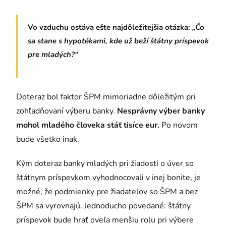
Vo vzduchu ostáva ešte najdôležitejšia otázka:
„Čo
sa stane s hypotékami, kde už beží štátny príspevok
pre mladých?“
Doteraz bol faktor ŠPM mimoriadne dôležitým pri
zohľadňovaní výberu banky.
Nesprávny výber banky
mohol mladého človeka stáť tisíce eur.
Po novom
bude všetko inak.
Kým doteraz banky mladých pri žiadosti o úver so
štátnym príspevkom vyhodnocovali v inej bonite, je
možné, že podmienky pre žiadateľov so ŠPM a bez
ŠPM sa vyrovnajú. Jednoducho povedané: štátny
príspevok bude hrať oveľa menšiu rolu pri výbere