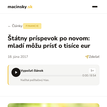
macinsky
.sk
← Články
/
FINANCIE
Štátny príspevok po novom:
mladí môžu prísť o tisíce eur
18. júna 2017
Zdieľať
Vypočuť článok
1
×
0:00
/
8:54
Načítal počítačový hlas.