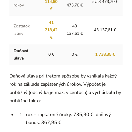
114,60
cca 3 473,70 €
rokov
473,70 €
€
41
Zostatok
43
718,42
43 137,61 €
istiny
137,61 €
€
Daňová
0 €
0 €
1 738,35 €
úľava
Daňová úľava pri treťom spôsobe by vznikala každý
rok na základe zaplatených úrokov. Výpočet je
približný (odchýlka je max. v centoch) a vychádzala by
približne takto:
rok – zaplatené úroky: 735,90 €, daňový
bonus: 367,95 €