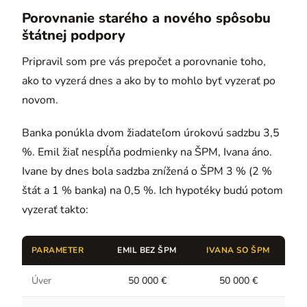
Porovnanie starého a nového spôsobu
štátnej podpory
Pripravil som pre vás prepočet a porovnanie toho,
ako to vyzerá dnes a ako by to mohlo byť vyzerať po
novom.
Banka ponúkla dvom žiadateľom úrokovú sadzbu 3,5
%. Emil žiaľ nespĺňa podmienky na ŠPM, Ivana áno.
Ivane by dnes bola sadzba znížená o ŠPM 3 % (2 %
štát a 1 % banka) na 0,5 %. Ich hypotéky budú potom
vyzerať takto:
PARAMETER
EMIL BEZ ŠPM
IVANA SO ŠPM
Úver
50 000 €
50 000 €