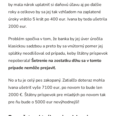
by mala nárok uplatniť si daňovú úľavu aj po ďalšie
roky a celkovo by sa jej tak vzhľadom na zaplatené
úroky vrátilo 5 krát po 400 eur. Ivana by teda ušetrila
2000 eur.
Problém spočíva v tom, že banka by jej úver úročila
klasickou sadzbou a preto by sa vnútorný pomer jej
splátky neodlišoval od prípadu, keby štátny príspevok
nepoberala!
Šetrenie na zostatku dlhu sa v tomto
prípade nemôže prejaviť.
No a tu je celý pes zakopaný. Zatiaľčo doteraz mohla
Ivana ušetriť vyše 7100 eur, po novom to bude len
2000 €. Štátny príspevok pre mladých po novom tak
pre ňu bude o 5000 eur nevýhodnejší!