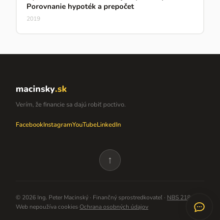
Porovnanie hypoték a prepočet
2019
macinsky
.sk
Verím, že financie sa dajú robiť poctivo.
Facebook
Instagram
YouTube
LinkedIn
↑
©
2026
Ing. Peter Macinský · Finančný sprostredkovateľ ·
NBS 218480
Web nepoužíva cookies
·
Ochrana osobných údajov