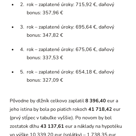
rok – zaplatené úroky: 715,92 €, daňový
bonus: 357,96 €
rok – zaplatené úroky: 695,64 €, daňový
bonus: 347,82 €
rok – zaplatené úroky: 675,06 €, daňový
bonus: 337,53 €
rok – zaplatené úroky: 654,18 €, daňový
bonus: 327,09 €
Pôvodne by dlžník celkovo zaplatil
8 396,40
eur a
jeho istina by bola po piatich rokoch
41 718,42
eur
(prvý stĺpec v tabuľke vyššie). Po novom by bol
zostatok dlhu
43 137,61
eur a náklady na hypotéku
vo výške 10 339,20 eur (splátky) – 1 738,35 eur