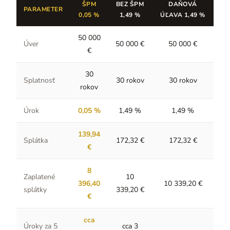
ŠPM
BEZ ŠPM
DAŇOVÁ
PARAMETER
0,05 %
1,49 %
ÚĽAVA 1,49 %
50 000
Úver
50 000 €
50 000 €
€
30
Splatnosť
30 rokov
30 rokov
rokov
Úrok
0,05 %
1,49 %
1,49 %
139,94
Splátka
172,32 €
172,32 €
€
8
Zaplatené
10
396,40
10 339,20 €
splátky
339,20 €
€
cca
Úroky za 5
cca 3