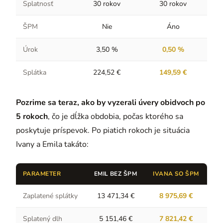
Splatnosť
30 rokov
30 rokov
ŠPM
Nie
Áno
Úrok
3,50 %
0,50 %
Splátka
224,52 €
149,59 €
Pozrime sa teraz, ako by vyzerali úvery obidvoch po
5 rokoch
, čo je dĺžka obdobia, počas ktorého sa
poskytuje príspevok. Po piatich rokoch je situácia
Ivany a Emila takáto:
PARAMETER
EMIL BEZ ŠPM
IVANA SO ŠPM
Zaplatené splátky
13 471,34 €
8 975,69 €
Splatený dlh
5 151,46 €
7 821,42 €