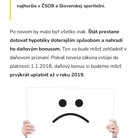
najhoršie v ČSOB a Slovenskej sporiteľni.
Po novom by malo byť všetko inak.
Štát prestane
dotovať hypotéky doterajším spôsobom a nahradí
ho daňovým bonusom.
Ten sa bude môcť zohľadniť v
daňovom priznaní. Pokiaľ novela zákona vstúpi do
platnosti 1.1.2018, daňový bonus si budeme môcť
prvýkrát uplatniť až v roku 2019.