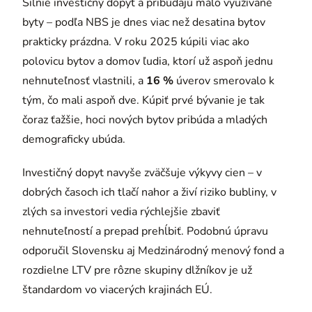
Silnie investičný dopyt a pribúdajú málo využívané
byty – podľa NBS je dnes viac než desatina bytov
prakticky prázdna. V roku 2025 kúpili viac ako
polovicu bytov a domov ľudia, ktorí už aspoň jednu
nehnuteľnosť vlastnili, a
16 %
úverov smerovalo k
tým, čo mali aspoň dve. Kúpiť prvé bývanie je tak
čoraz ťažšie, hoci nových bytov pribúda a mladých
demograficky ubúda.
Investičný dopyt navyše zväčšuje výkyvy cien – v
dobrých časoch ich tlačí nahor a živí riziko bubliny, v
zlých sa investori vedia rýchlejšie zbaviť
nehnuteľností a prepad prehĺbiť. Podobnú úpravu
odporučil Slovensku aj Medzinárodný menový fond a
rozdielne LTV pre rôzne skupiny dlžníkov je už
štandardom vo viacerých krajinách EÚ.