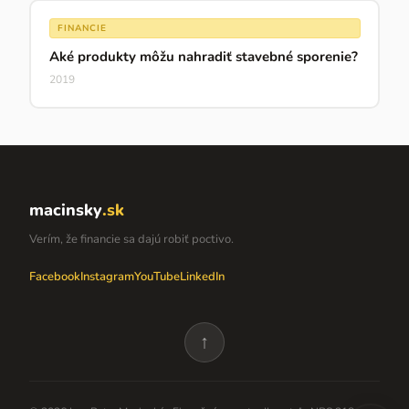
FINANCIE
Aké produkty môžu nahradiť stavebné sporenie?
2019
macinsky
.sk
Verím, že financie sa dajú robiť poctivo.
Facebook
Instagram
YouTube
LinkedIn
↑