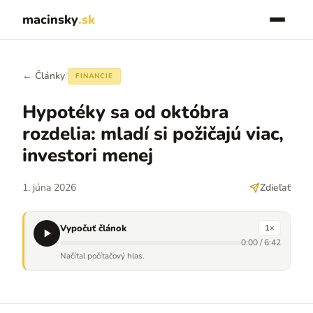
macinsky
.sk
← Články
/
FINANCIE
Hypotéky sa od októbra
rozdelia: mladí si požičajú viac,
investori menej
1. júna 2026
Zdieľať
Vypočuť článok
1
×
0:00
/
6:42
Načítal počítačový hlas.