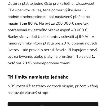
Doteraz platilo jedno číslo pre každého. Ukazovateľ
LTV (
loan-to-value
), teda pomer výšky úveru k
hodnote nehnuteľnosti, bol nastavený plošne na
maximálne 80 %
. Na byt za 200 000 € sme tak
potrebovali z vlastného vrecka aspoň 40 000 €.
Banky síce vedeli časti klientov schváliť aj 90 % – v
rámci výnimky, ktorá platila pre 20 % objemu nových
úverov – ale pravidlo nerozlišovalo, či kupujeme prvý
byt na bývanie, alebo piaty na prenájom. To sa od
1.
októbra 2026
pravdepodobne zmení.
Tri limity namiesto jedného
NBS rozdelí žiadateľov do troch skupín, pričom každej
nastavuje vlastný strop: