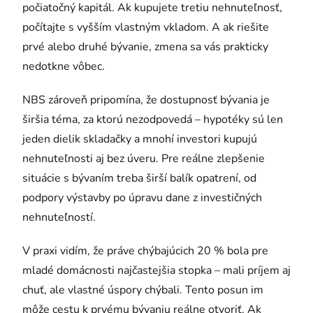
počiatočný kapitál. Ak kupujete tretiu nehnuteľnosť,
počítajte s vyšším vlastným vkladom. A ak riešite
prvé alebo druhé bývanie, zmena sa vás prakticky
nedotkne vôbec.
NBS zároveň pripomína, že dostupnosť bývania je
širšia téma, za ktorú nezodpovedá – hypotéky sú len
jeden dielik skladačky a mnohí investori kupujú
nehnuteľnosti aj bez úveru. Pre reálne zlepšenie
situácie s bývaním treba širší balík opatrení, od
podpory výstavby po úpravu dane z investičných
nehnuteľností.
V praxi vidím, že práve chýbajúcich 20 % bola pre
mladé domácnosti najčastejšia stopka – mali príjem aj
chuť, ale vlastné úspory chýbali. Tento posun im
môže cestu k prvému bývaniu reálne otvoriť. Ak