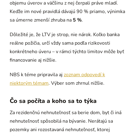
objemu úverov a väčšinu z nej čerpali práve mladí.
Keďže im nové pravidlá dávajú 90 % priamo, výnimka
sa úmerne zmenší zhruba na
5 %
.
Dôležité je, že LTV je strop, nie nárok. Koľko banka
reálne požičia, určí vždy sama podľa rizikovosti
konkrétneho úveru – v rámci týchto limitov môže byť
financovanie aj nižšie.
NBS k téme pripravila aj
zoznam odpovedí k
niektorým témam
. Výber som zhrnul nižšie.
Čo sa počíta a koho sa to týka
Za rezidenčnú nehnuteľnosť sa berie dom, byt či iná
nehnuteľnosť spôsobilá na bývanie. Nerátajú sa
pozemky ani rozostavaná nehnuteľnosť, ktorej