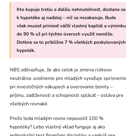
Kto kupuje tretiu a ďalšiu nehnuteľnosť, dostane sa
k hypotéke aj naďalej – nič sa nezakazuje. Bude
však musieť priniesť väčší vlastný kapitál a výnimku
do 90 % už pri týchto úveroch využiť nemôže.
Dotkne sa to približne 7 % všetkých poskytovaných
hypoték.
NBS zdôrazňuje, že ako celok je zmena rizikovo
neutrálna: uvoľnenie pre mladých vyvažuje sprísnenie
pri investičných nákupoch a overovanie bonity –
príjmu, zadlženosti a schopnosti splácať – ostáva pre
všetkých rovnaké.
Prečo teda mladým rovno nepovoliť 100 %
hypotéky? Lebo vlastný vklad funguje aj ako
jednoduchý test finančnej disciplíny a vankúš pre