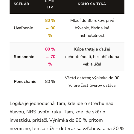
LIMIT
SCENÁR
KOHO SA TÝKA
LTV
80 %
Mladí do 35 rokov, prvé
Uvoľnenie
→ 90
bývanie, žiadna iná
%
nehnuteľnosť
80 %
Kúpa tretej a ďalšej
Sprísnenie
→ 70
nehnuteľnosti, bez ohľadu na
%
vek a účel
Všetci ostatní; výnimka do 90
Ponechanie
80 %
% pre časť úverov ostáva
Logika je jednoduchá: tam, kde ide o strechu nad
hlavou, NBS uvoľní ruku. Tam, kde ide skôr o
investíciu, pritlačí. Výnimka do 90 % pritom
nezmizne, len sa zúži – doteraz sa vzťahovala na 20 %